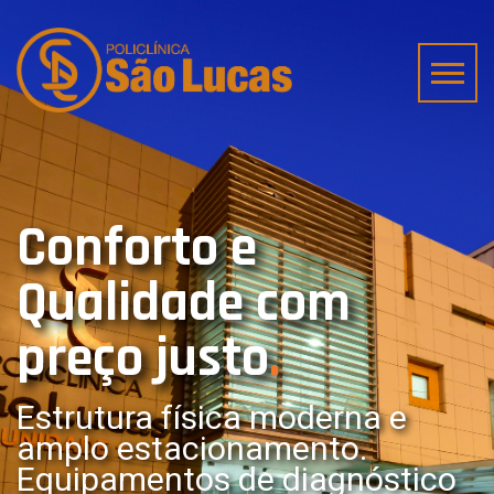
Conforto e
Qualidade
com
preço justo
.
Estrutura física moderna e
amplo estacionamento.
Equipamentos de diagnóstico