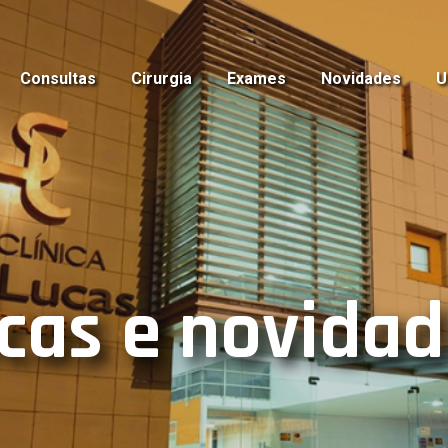
Consultas
Cirurgia
Exames
Novidades
U
cas e novida