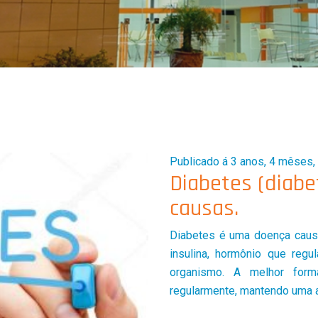
Publicado á 3 anos, 4 mêses, 
Diabetes (diabe
causas.
Diabetes é uma doença causa
insulina, hormônio que regu
organismo. A melhor forma
regularmente, mantendo uma a