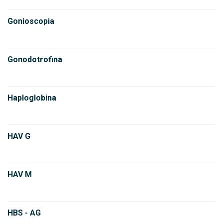
Gonioscopia
Gonodotrofina
Haploglobina
HAV G
HAV M
HBS - AG