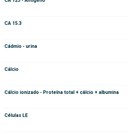
CA 125 - Antígeno
CA 15.3
Cádmio - urina
Cálcio
Cálcio ionizado - Proteína total + cálcio + albumina
Células LE