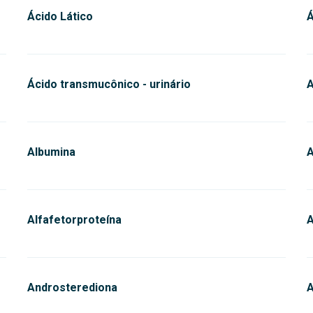
Ácido Lático
Á
Ácido transmucônico - urinário
Albumina
A
Alfafetorproteína
A
Androsterediona
A