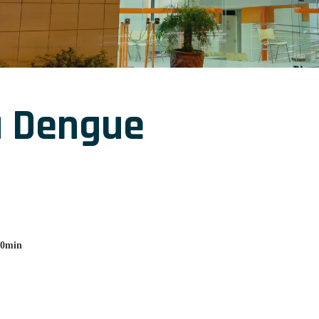
a Dengue
00min