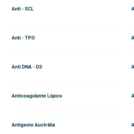
Anti - SCL
A
Anti - TPO
A
Anti DNA - DS
A
Anticoagulante Lúpico
A
Antigenio Austrália
A