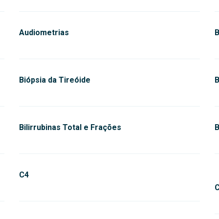
Audiometrias
Biópsia da Tireóide
B
Bilirrubinas Total e Frações
B
C4
C