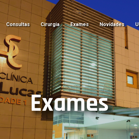
Consultas
Cirurgia
Exames
Novidades
U
Exames