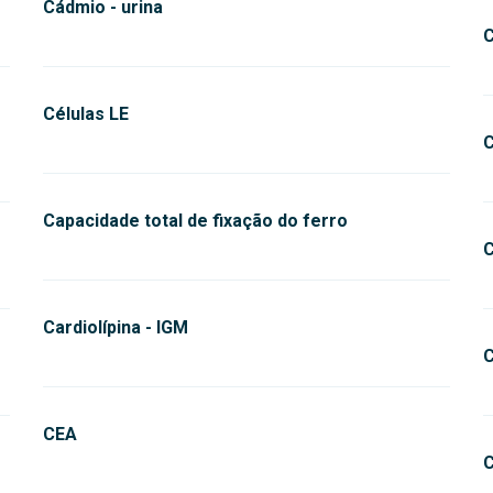
Cádmio - urina
C
Células LE
C
Capacidade total de fixação do ferro
C
Cardiolípina - IGM
C
CEA