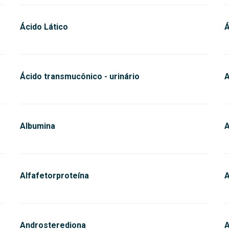
Ácido Lático
Á
Ácido transmucônico - urinário
Albumina
A
Alfafetorproteína
A
Androsterediona
A