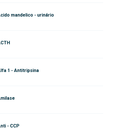
cido mandelico - urinário
ACTH
lfa 1 - Antitripsina
milase
nti - CCP