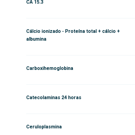
CA 15.3
Cálcio ionizado - Proteína total + cálcio +
albumina
Carboxihemoglobina
Catecolaminas 24 horas
Ceruloplasmina