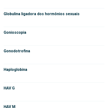
Globulina ligadora dos hormônios sexuais
Gonioscopia
Gonodotrofina
Haploglobina
HAV G
HAV M