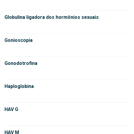
Globulina ligadora dos hormônios sexuais
Gonioscopia
Gonodotrofina
Haploglobina
HAV G
HAV M